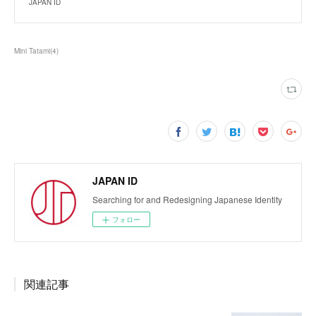
JAPAN ID
Mini Tatami
(
4
)
JAPAN ID
Searching for and Redesigning Japanese Identity
フォロー
関連記事