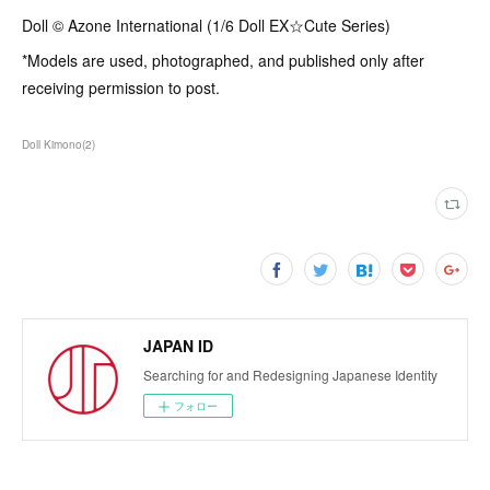
Doll ©️ Azone International (1/6 Doll EX☆Cute Series)
*Models are used, photographed, and published only after
receiving permission to post.
Doll Kimono
(
2
)
JAPAN ID
Searching for and Redesigning Japanese Identity
フォロー